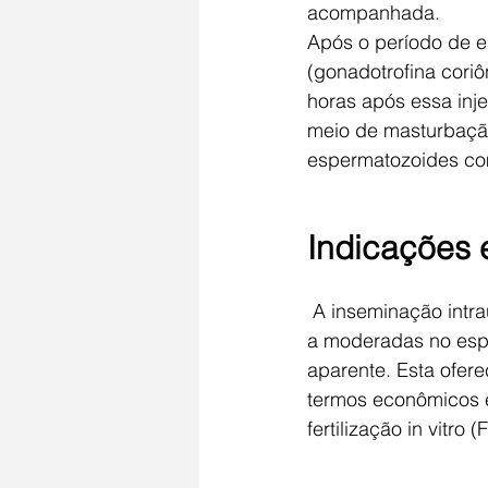
acompanhada.
Após o período de e
(gonadotrofina cori
horas após essa inje
meio de masturbação
espermatozoides co
Indicações e
 A inseminação intr
a moderadas no espe
aparente. Esta ofer
termos econômicos 
fertilização in vitro (F