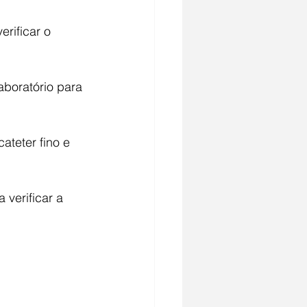
rificar o 
boratório para 
teter fino e 
verificar a 