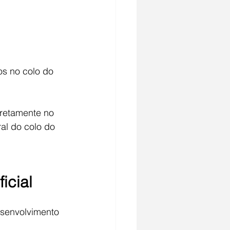
s no colo do 
retamente no 
al do colo do 
icial
esenvolvimento 