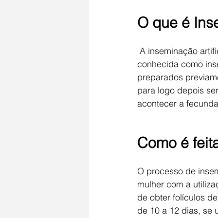
O que é Inse
 A inseminação artif
conhecida como inse
preparados previamen
para logo depois se
acontecer a fecunda
Como é feita
O processo de insemi
mulher com a utiliz
de obter folículos d
de 10 a 12 dias, se 