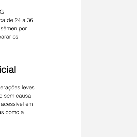
CG 
ca de 24 a 36 
o sêmen por 
arar os 
cial
terações leves 
de sem causa 
 acessível em 
as como a 