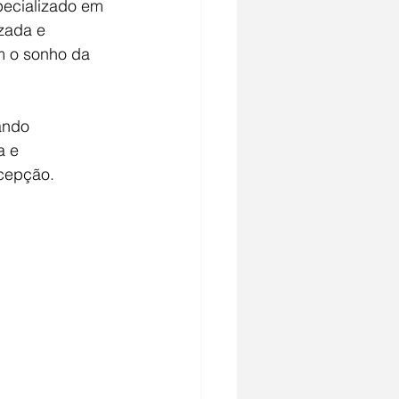
pecializado em 
zada e 
m o sonho da 
ando 
 e 
cepção.