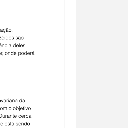
nação, 
zóides são 
ncia deles, 
er, onde poderá 
ovariana da 
om o objetivo 
 Durante cerca 
ue está sendo 