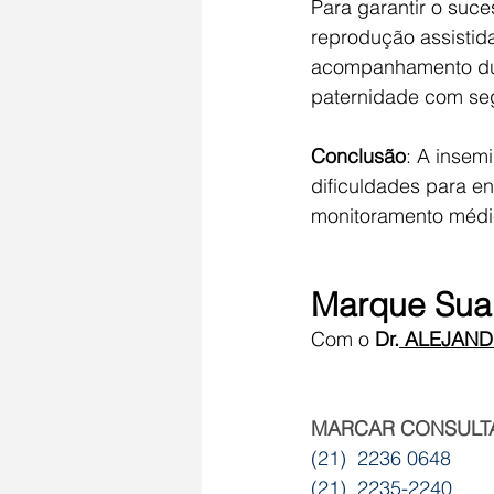
Para garantir o suc
reprodução assistida
acompanhamento dura
paternidade com seg
Conclusão
: A insem
dificuldades para 
monitoramento médi
Marque Sua
Com o 
Dr.
 ALEJAN
MARCAR CONSULT
(21)  2236 0648
(21)  2235-2240